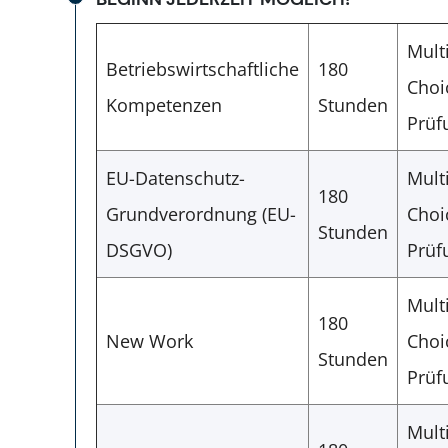
Mult
Betriebswirtschaftliche
180
Choi
Kompetenzen
Stunden
Prüf
EU-Datenschutz-
Mult
180
Grundverordnung (EU-
Choi
Stunden
DSGVO)
Prüf
Mult
180
New Work
Choi
Stunden
Prüf
Mult